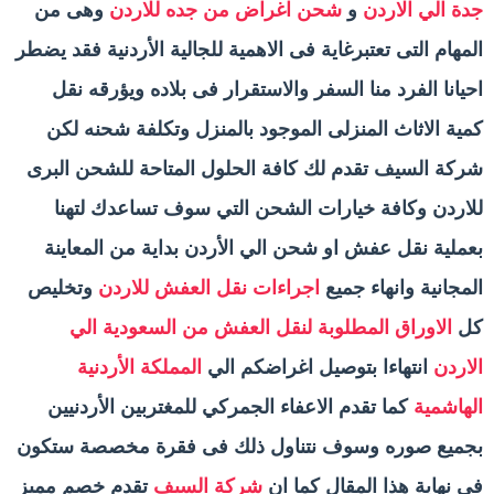
جدة الي الاردن
و
شحن اغراض من جده للاردن
وهى من
المهام التى تعتبرغاية فى الاهمية للجالية الأردنية فقد يضطر
احيانا الفرد منا السفر والاستقرار فى بلاده ويؤرقه نقل
كمية الاثاث المنزلى الموجود بالمنزل وتكلفة شحنه لكن
شركة السيف تقدم لك كافة الحلول المتاحة للشحن البرى
للاردن وكافة خيارات الشحن التي سوف تساعدك لتهنا
بعملية نقل عفش او شحن الي الأردن بداية من المعاينة
المجانية وانهاء جميع
اجراءات نقل العفش للاردن
وتخليص
كل
الاوراق المطلوبة لنقل العفش من السعودية الي
الاردن
انتهاءا بتوصيل اغراضكم الي
المملكة الأردنية
الهاشمية
كما تقدم الاعفاء الجمركي للمغتربين الأردنيين
بجميع صوره وسوف نتناول ذلك فى فقرة مخصصة ستكون
فى نهاية هذا المقال كما ان
شركة السيف
تقدم خصم مميز