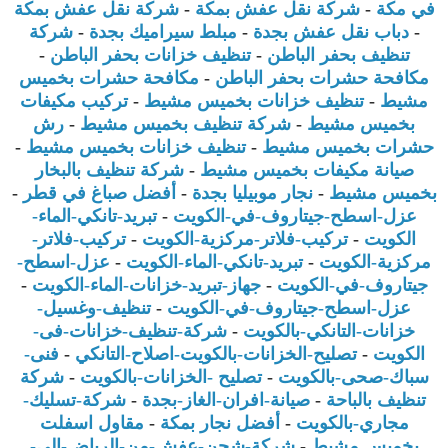
في مكة
-
شركة نقل عفش بمكة
-
شركة نقل عفش بمكة
-
دباب نقل عفش بجدة
-
مبلط سيراميك بجدة
-
شركة
تنظيف بحفر الباطن
-
تنظيف خزانات بحفر الباطن
-
مكافحة حشرات بحفر الباطن
-
مكافحة حشرات بخميس
مشيط
-
تنظيف خزانات بخميس مشيط
-
تركيب مكيفات
بخميس مشيط
-
شركة تنظيف بخميس مشيط
-
رش
حشرات بخميس مشيط
-
تنظيف خزانات بخميس مشيط
-
صيانة مكيفات بخميس مشيط
-
شركة تنظيف بالبخار
بخميس مشيط
-
نجار موبيليا بجدة
-
أفضل صباغ في قطر
-
عزل-اسطح-جيتاروف-في-الكويت
-
تبريد-تانكي-الماء-
الكويت
-
تركيب-فلاتر-مركزية-الكويت
-
تركيب-فلاتر-
مركزية-الكويت
-
تبريد-تانكي-الماء-الكويت
-
عزل-اسطح-
جيتاروف-في-الكويت
-
جهاز-تبريد-خزانات-الماء-الكويت
-
عزل-اسطح-جيتاروف-في-الكويت
-
تنظيف-وغسيل-
خزانات-التانكي-بالكويت
-
شركة-تنظيف-خزانات-فى-
الكويت
-
تصليح-الخزانات-بالكويت-اصلاح-التانكي
-
فنى-
سباك-صحى-بالكويت
-
تصليح -الخزانات-بالكويت
-
شركة
تنظيف بالباحة
-
صيانة-افران-الغاز-بجدة
-
شركة-تسليك-
مجاري-بالكويت
-
أفضل نجار بمكة
-
مقاول اسفلت
بخميس مشيط
-
شركة-شحن-عفش-من-الرياض-الي-