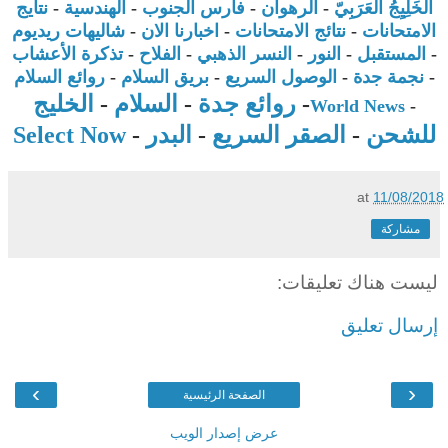
الخَلِيِجُ العَرَبِيّ
-
الرهوان
-
فارس الجنوب
-
الهندسية
-
نتايج
الامتحانات
-
نتائج الامتحانات
-
اخبارنا الان
-
شاليهات ريديوم
-
المستقبل
-
النور
-
النسر الذهبي
-
الفلاح
-
تذكرة الأعشاب
-
نجمة جدة
-
الوصول السريع
-
بريق السلام
-
روائع السلام
-
روائع جدة
-
السلام
-
الخليج
World News
-
للشحن
-
الصقر السريع
-
البدر
-
Select Now
at
11/08/2018
مشاركة
ليست هناك تعليقات:
إرسال تعليق
›
‹
الصفحة الرئيسية
عرض إصدار الويب