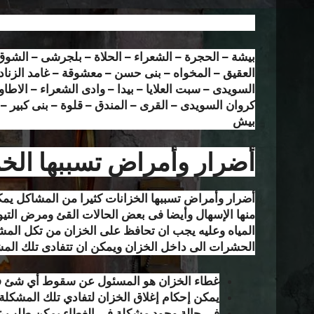
بيشة – الحجرة – الشعراء – الحلاة – بلجرشى – الشوق
العقيق – المخواه – بنى حسن – معشوقة – غامد الزناد
السويدى – سبت العلايا – بيدا – وادى الشعراء – الاطاو
كروان السويدى – القرى – المندق – قلوة – بنى كبير –
بيش
أضرار وأمراض تسببها الخ
أضرار وأمراض تسببها الخزانات كثيرا من المشاكل يمك
منها الإسهال وأيضا فى بعض الحالات القئ ومرض التي
المياه وعليه يجب ان تحافظ على الخزان من تكل الم
الحشرات الى داخل الخزان ويمكن ان تتفادى تلك المشكل
غطاء الخزان هو المسئول عن سقوط أي شئ فى
يمكن إحكام إغلاق الخزان لتفادي تلك المشكلة 
فى حالة وجود مشكلة فى الغطاء يمكن طلب