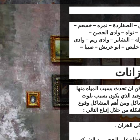
 – الصفاردة – نمره – خسعم –
 – نواه – وادى الحصن –
لة – البشاير – وادى ريم – وادى
 خليص – ابو عريش – صبيا –
زانات
ن ان تحدث بسبب المياه منها
وفيد الذي يكون بسبب تلوث
شاكل ومن أهم المشاكل وقوع
ة من خلال إتباع التالي :
 الخزان .
.
 غطاء على الحجم من الشركة