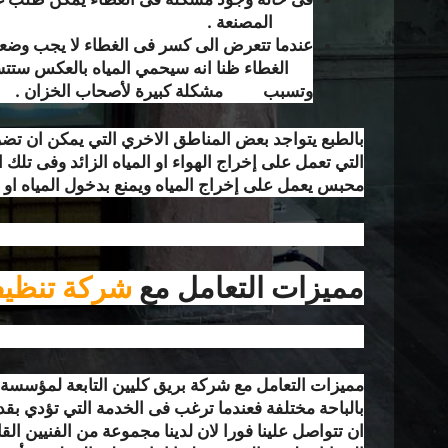
المصنعة .
عندما تتعرض الى كسر فى الغطاء لا يجب و
الغطاء ظنا انه سيحمي المياه بالعكس ستت
وتسبب مشكلة كبيرة لأصحاب الخزان .
بالطبع يتواجد بعض المناطق الاخري التي يمكن ان تضر 
التي تعمل على إخراج الهواء او المياه الزائد وفى تلك 
محبس يعمل على إخراج المياه ويمنع بدخول المياه او
مميزات التعامل مع
شركة تنظيف
مميزات التعامل مع شركة بريق كليين التابعة لمؤسسة 
بالباحة مختلفة فعندما ترغب فى الخدمة التي تؤدي بقدر
ان تتواصل علينا فورا لان لدينا مجموعة من الفنيين ا