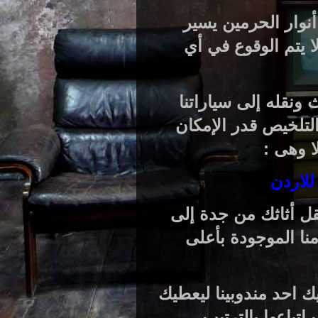
نوار الحرمين يسير
يتم الوقوع في أي
 ونقله إلى سياراتنا
تلخيص قدر الإمكان
ا وهى :
لاردن
ل أثاثك من جدة إلى
منا الموجودة بأعلى
 احد مندوبينا ليعطيك
تباعها بالترتيب