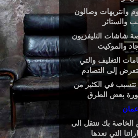
م وانتريهات وصالون
ب والستائر
صة شاشات التليفزيون
اد والموكيت
ات التغليف والتي
تعرض إلى التصادم
 تتسبب في الكثير من
ورة بعض الطرق
عمان
 الخاصة بك ننتقل الى
تنا التي نعدها