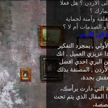
ى الأردن ؟ هل فعلا
مارك ؟
لقة وآمنة لحماية
و الصدمات أم لا ؟
لى الاردن
لأولي , بمجرد التفكير
 عزيزي العميل , انك
ن البري احدي افضل
ردن , المصنفة بذلك
عفش بجدة،
ة التي دارت برأسك،
ا المقال الذي يتم تحت
خصصة،