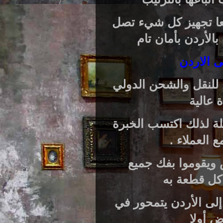
معا تجهيز كل شيء تصل
الأردن بأمان تام
 الاردن
 للنقل والشحن الدولي
 عالية
ة لذلك اكتسب الخبرة
 العملاء .
 ويقوموا بفك جميع
 كل قطعة به
ه إلى الأردن يتمحور في
ض أولا