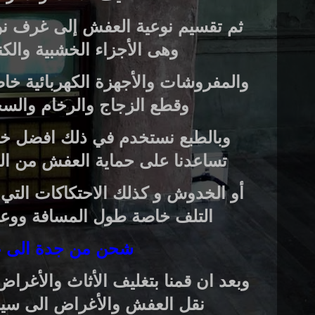
ثم تقسيم نوعية العفش إلى غرف نو
وهى الأجزاء الخشبية والكن
والمفروشات والأجهزة الكهربائية خا
وقطع الزجاج والرخام والسج
وبالطبع نستخدم في ذلك افضل خام
تساعدنا على حماية العفش من ال
أو الخدوش و كذلك الاحتكاكات التي
التلف خاصة طول المسافة ووع
شحن من جدة الى 
وبعد ان قمنا بتغليف الأثاث والأغراض
نقل العفش والأغراض الى سيارا