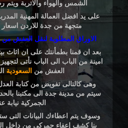
الشمس والهواء والاتربة ويتم رص
على يد افضل العمالة المهنية المدرب
متجهة من جدة للاردن اسعار
الاوراق المطلوبة لنقل العفش من ا
بعد ان قمنا بطمأنتك على ان اثاث ب
امينة من الباب الى الباب نأتى لتجهيز
العفش من
السعودية
ال
وهى كالتالى تفويض من كتابة العدل 
سيتم من مدينة جدة الى مكتبنا بالحد
الجمركية نيابة ع
وسوف يتم اعطاءك البيانات التى ستح
بنا كشف إعفاء جمركى من داخل الس