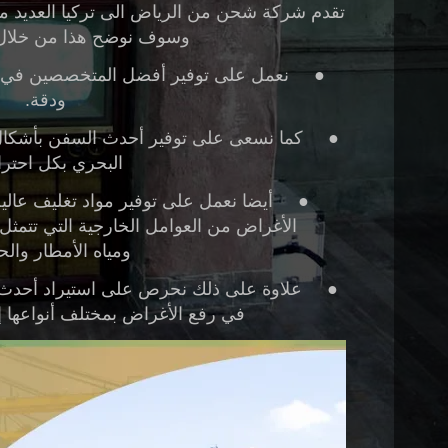
تقدم
شركة شحن من الرياض الى تركيا
العديد م
وسوف نوضح هذا من خلال ا
●
نعمل على توفير أفضل المتخصصين في 
ودقة.
●
كما نسعى على توفير أحدث السفن بأشكال 
البحري بكل احترا
●
أيضا نعمل على توفير مواد تغليف عالي
الأغراض من العوامل الخارجية التي تتمثل
ومياه الأمطار والح
●
علاوة على ذلك نحرص على استيراد أحدث 
في رفع الأغراض بمختلف أنواعها إل