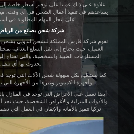
علاوة على ذلك عملنا على توفير أسعار خاصة إل
يساعدهم في تنفيذ أعمال الشحن في أي وقت، مع 
على إنجاز المهام المطلوبة في أ
شركة شحن بضائع من الرياض ا
تقوم
شركة فارس المملكة للشحن الدولي
بشحن جم
العميل، حيث يحتاج إلى نقل السلع الغذائية بمختل
المستلزمات الطبية والشخصية، والتي تحتاج إل
لحدوث بها أي تلف.
كما نستطيع بكل سهولة شحن الآلات التي توجد في ا
وأجهزة الكمبيوتر وغيرها من الأجهزة التي ي
أيضا نعمل على الأغراض التي توجد في المنازل با
والأدوات المنزلية والأغراض الشخصية، حيث نجد أ
تركيا
تتميز بالأمانة والإتقان في العمل التي ت