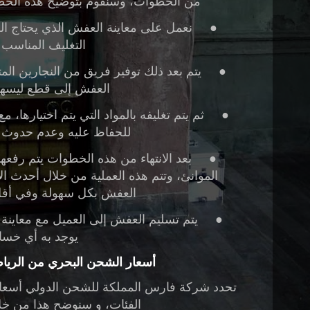
من الخطوات، وسنقوم بتوضيح هذه الخطو
●
نعمل على معاينة العفش الذي يحتاج ال
التغليف المناسب إ
●
يتم بعد ذلك توفير فريق من النجارين ا
العفش إلى قطع ليسهل
●
ثم يتم تغليفه بالمواد التي يتم اختيارها، 
للحفاظ عليه وعدم حدوث ب
●
بعد الانتهاء من هذه الخطوات يتم رفعها
الموانئ، وتتم هذه العملية من خلال أحدث ال
العفش بكل سهولة وفي أق
●
يتم تسليم العفش إلى العميل مع معاينة بك
يوجد به أي خسائ
أسعار الشحن البحري من الرياض
تحدد
شركة فارس المملكة للشحن الدولي
أسعا
الفئات، و سنوضح هذا من خلا