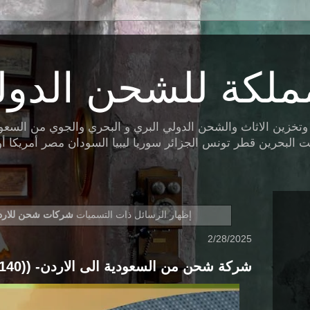
ملكة للشحن الدول
ين الاثاث والشحن الدولي البري و البحري والجوي من السعودية 
البحرين قطر تونس الجزائر سوريا ليبيا السودان مصر أمريكا أوروب
‏إظهار الرسائل ذات التسميات
شركات شحن للارد
2/28/2025
شركة شحن من السعودية الى الاردن- ((0560533140))