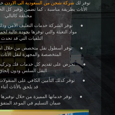
توفر لك
شركة شحن من السعودية الى الاردن
خد
الأثاث بطريقة مناسبة ، كما تضمن توفير كل ا
مختلفة كالتالي:
●
توفر الشركة خدمات التغليف الآمن وذ
مواد التعبئة والتي توفرها بجودة عالية لح
التلفيات التي قد تحدث أث
●
توفر أسطول نقل متخصص من خلال امتلا
المتخصصة والمجهزة لنقل الأثاث ال
●
تحرص على تقديم كل خدمات فك وتركيب ا
النقل السلس ودون إلحاق
●
توفر كذلك التأمين الكافي على المنقول
قد يلحق بالأثاث أثناء
●
توفر خدماتها المميزة من خلال توفيرها
ضمان التسليم في الموعد المتفق 