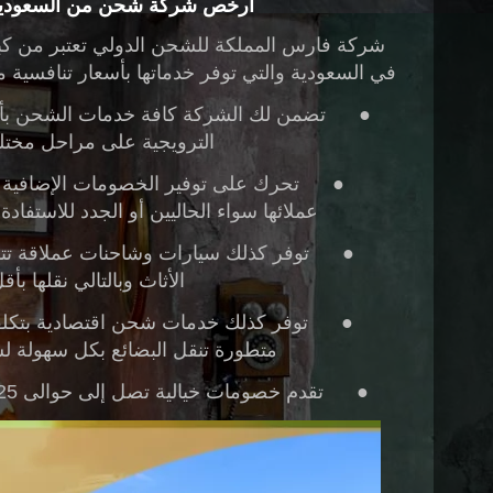
أرخص شركة شحن من السعودية 
شركة فارس المملكة للشحن الدولي
تعتبر من ك
في السعودية والتي توفر خدماتها بأسعار تنافسية م
●
تضمن لك الشركة كافة خدمات الشحن بأق
الترويجية على مراحل مختلف
●
تحرك على توفير الخصومات الإضافية 
عملائها سواء الحاليين أو الجدد للاستفاد
●
توفر كذلك سيارات وشاحنات عملاقة ت
الأثاث وبالتالي نقلها بأق
●
توفر كذلك خدمات شحن اقتصادية بتكلف
متطورة تنقل البضائع بكل سهولة لش
●
تقدم خصومات خيالية تصل إلى حوالى 25% من التكلفة النهائية الشحنة.