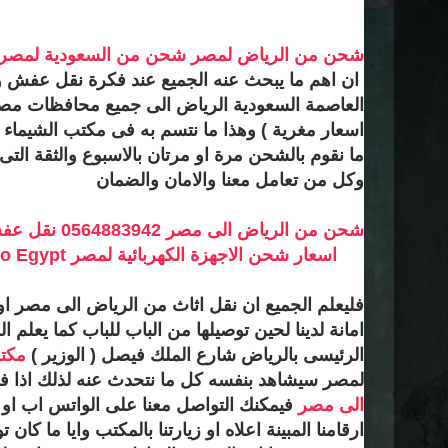
شحن من الرياض لمصر
شحن من السعودية لمصر
ان اهم ما يبحث عنه الجميع عند فكرة نقل عفش 
العاصمة السعودية الرياض الى جميع محافظات مص
اسعار مغرية ) وهذا ما نتسم به فى مكتب الشيماء 
ما نقوم بالشحن مرة او مرتان بالاسبوع والثقة التى 
وكل من تعامل معنا والامان والضمان
شحن من الرياض 
اسعار شحن الاجهزة الكهربائية لمصر Shipping from Riyadh to Egypt
فليعلم الجميع ان نقل اثاث من الرياض الى مصر او
امانة لدينا لحين توصيلها من الباب للباب كما يعلم 
الرئيسى بالرياض شارع الملك فيصل ( الوزير )
مكت
لمصر سيشاهد بنفسه كل ما نتحدث عنه لذلك اذا
الى مصر
فيمكنك التواصل معنا على الواتس اب او 
ارقامنا المبينة اعلاه او زيارتنا بالمكتب وايا ما كان