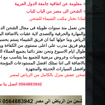
معلومة عن اتفاقية جامعة الدول العربية
الشحن الى مصر من الباب للباب
لماذا تختار مكتب الشيماء للشحن
نحن نعمل منذ سنوات طويلة فى مجال الشحن الدول
والمهارة والحرفية والتصدى لاية عقبات بالاضافة ال
الرياض وما حولها كما ان فريق الشيماء يستم بحسن 
طوال ايام الاسبوع ونحن نعتز دائما بجميع العملاء ال
خصومات وعروض مرضية للجميع بما يتناسب مع اح
بالاضافة الى اننا نمتلك افضل المستودعات المؤمن
وافضل السيارات الحديثة والمجهزة
شحن عفش منزل بالكامل من الرياض لمصر
0564883942 اتصل بنا من هنا