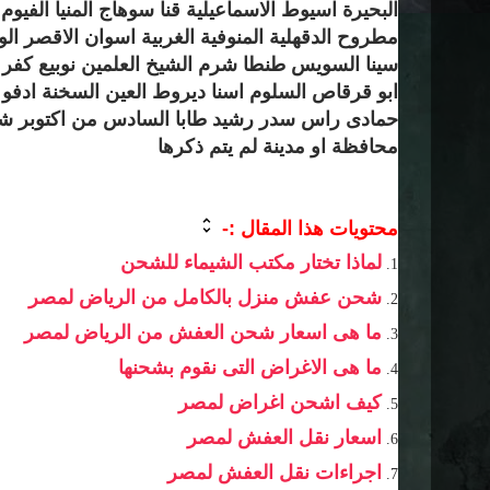
البحيرة اسيوط الاسماعيلية قنا سوهاج المنيا الف
مطروح الدقهلية المنوفية الغربية اسوان الاقصر ال
سينا السويس طنطا شرم الشيخ العلمين نوبيع كفر
ابو قرقاص السلوم اسنا ديروط العين السخنة ادفو 
حمادى راس سدر رشيد طابا السادس من اكتوبر شبي
محافظة او مدينة لم يتم ذكرها
محتويات هذا المقال :-
لماذا تختار مكتب الشيماء للشحن
شحن عفش منزل بالكامل من الرياض لمصر
ما هى اسعار شحن العفش من الرياض لمصر
ما هى الاغراض التى نقوم بشحنها
كيف اشحن اغراض لمصر
اسعار نقل العفش لمصر
اجراءات نقل العفش لمصر