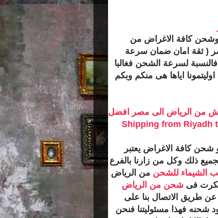
وشحن كافة الاغراض من
ر ( ثقة امان ضمان سرعة
فالنسبة لسرعة الشحن فغالبا
اوليتمونا اياها هى منكم وبكم
الى مصر 0564883942 نقل عفش من الرياض الى مصر افضل
 شحن كافة الاغراض يعتبر
الجميع ذلك وكل من زارنا بالفرع
ب الشيماء للشحن
من الرياض
 فكرت فى
شحن من الرياض
عن طريق الاتصال بنا على
 تود شحنه فهذا مسئوليتنا فنحن