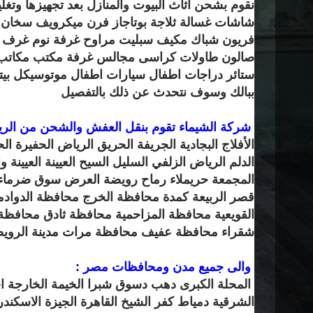
نقوم بشحن اثاث البيوت والمنازل بعد تجهيزها وتغل
شاشات غسالة ثلاجة بوتاجاز فرن ميكرويف سخان 
فريون شباك مكيف سبليت مراوح غرفة نوم غرف ا
صالون طاولات كراسى مجالس غرفة مكتب مكاتب ا
ستائر دراجات اطفال سيارات اطفال موتوسيكل بي
ببالك وسوف نتحدث عن ذلك بالتفصيل
شركة الشيماء تقوم بنقل العفش والشحن من الريا
الأفلاج البجادية الجريفة الحريق الرياض الحفيرة الح
الدلم الرياض الزلفي السليل السيح العيينة العيينة وا
المجمعة حريملاء رماح رويضة العرض سوق ضرماء ا
قصر الربيعة كمدة محافظة الخرج محافظة الدواد
القويعية محافظة المزاحمية محافظة ثادق محافظة
شقراء محافظة عفيف محافظة مرات مدينة الرويضة
والى جميع مدن ومحافظات مصر :
المحلة الكبرى دهب دسوق شبرا الخيمة الخارجة اخ
الشرقية دمياط كفر الشيخ القاهرة الجيزة الاسكندرية