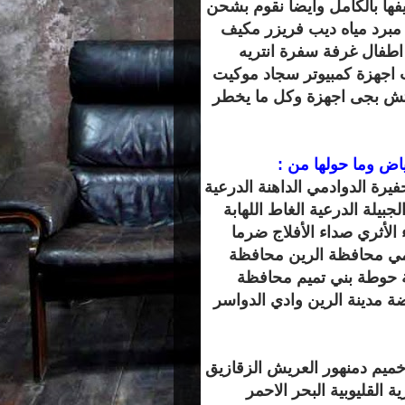
يفها بالكامل وايضا نقوم بشحن
مبرد مياه ديب فريزر مكيف
طفال غرفة سفرة انتريه
جهزة كمبيوتر سجاد موكيت
تش بجى اجهزة وكل ما يخطر
ض وما حولها من :
فيرة الدوادمي الداهنة الدرعية
لجبيلة الدرعية الغاط اللهابة
لأثري صداء الأفلاج ضرما
مي محافظة الرين محافظة
 حوطة بني تميم محافظة
 مدينة الرين وادي الدواسر
ميم دمنهور العريش الزقازيق
 القليوبية البحر الاحمر