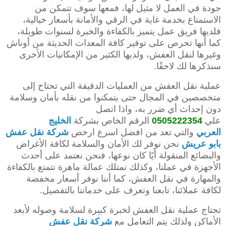
جودة في العمل لا مثيل لها، فمعها سوف تتمكن من
الاستمتاع بخدمة غاية في الرقي والأمانة بأسعار خيالية،
فلديها فريق عمل يتميز بالكفاءة والخبرة لسنوات طويلة،
كما أنها تحرص على توفير كافة المعدات الحديثة من أوناش
وغيرها لنقل العفش، ولديها الكثير من الإمكانيات الأخرى
سنذكرها لك لاحقًا.
عملية نقل العفش من العمليات الدقيقة التي تحتاج إلى
متخصصين في المجال حتى يتمكنوا من نقله بأمان وسلامة
دون إحداث أي ضرر به، واذا اتصل
علي
0505222354
الرقم الخاص بشركة
الخليج
العربي
والتي تعد من افضل اسرع ارخص
شركة نقل عفش
بابو عريش
نحن نوفر لك الأمان والسلامة لكافة الأغراض
والبضائع المنقولة أيًا كان نوعها، فنحن نعتمد على أحدث
الأجهزة في عملنا، وكذلك نمتلك عمالة ماهرة تتمتع بالكفاءة
والمهارة في نقل العفش، كما أننا نوفر أسعار مخفضة
لكافة عملائنا، تابعنا وتعرف على خدماتنا بالتفصيل.
تحتاج عملية نقل العفش لخبرة كبيرة لسلامة وصوله لأبعد
الأماكن ولذلك يتم التعامل مع
شركة نقل عفش