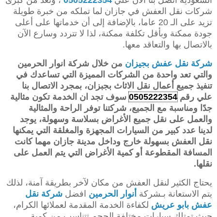
شركات نقل العفش في جازان لما تملكه من خبرة طويلة
تزيد على الـ 20 عاما، بالإضافة إلى أن خدماتها على أعلى
جودة ممكنة وبأقل تكلفة ممكنة، لذا لا تتردد وسارع الآن
بالاتصال بها والتعاقد معها.
شركة نقل عفش بجيزان
من خلال شركة انوار الحرمين
والتي تعد واحدة من الشركات المميزة التي تساعدك في
تنفيذ جميع أعمال نقل الاثاث بجبزان، بمجرد الاتصال بنا
علي رقم
0505222354
سوف تجد ان الخدمة تكون مثالية
جدًا ومناسبة مع الجميع، شركتنا توفر الراحة والمثالية
والعمل على نقل جميع الأغراض بسلاسة وسهولة، يوجد
لدينا عدد كبير من السيارات المجهزة والمغلقة التي يمكنها
نقل العفش بسهولة خارج وداخل مدينة جازان مهما كانت
المسافة المقطوعة أو كمية الأغراض التي يتم العمل على
نقلها.
يحتاج الكثير لنقل العفش من مكان لآخر بطريقة آمنة، لذلك
يتم الاستعانة بـشركة
أنوار الحرمين
افضل
شركة نقل
عفش بابو عريش
لكفاءة الخدمة المقدمة لعملائها الكرام،
حيث تمتلك سيارات مختلفة الحجم تتناسب من كمية