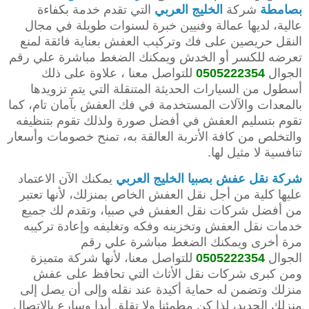
بصامطة
شركة
الخليج العربي
التي تقدم خدمة بكفاءة
عالية، لديها عمالة وفنيين خبرة لسنوات طويلة في مجال
النقل حريصين على فك وتركيب العفش بعناية فائقة لمنع
تعرضه للكسر أو الخدش ويمكنك الضغط مباشرة علي رقم
الجوال
0505222354
للتواصل معنا ، علاوة على ذلك
أسطول من السيارات الحديثة المتنقلة التي يتم تزويدها
بالمعدات والآلات المستخدمة في فك العفش بآمان تام، كما
تقوم بتسليم العفش في أفضل صورة ولذلك تقوم بتنظيفه
والتخلص من كافة الأتربة العالقة به، تمنح خصومات وأسعار
تنافسية لا مثيل لها.
شركة نقل عفش بصبيا
الخليج العربي
يمكنك الآن الاعتماد
عليها كلية من أجل نقل العفش الخاص بمنزلك، لأنها تعتبر
من أفضل شركات نقل العفش في صبيا، وتقدم لك جميع
خدمات نقل العفش وتخزينه وفكه وتغليفه وإعادة تركيبه
مرة أخرى ويمكنك الضغط مباشرة علي رقم
الجوال
0505222354
للتواصل معنا، لأنها شركة متميزة
ومن كبرى شركات نقل الأثاث التي تحافظ على عفش
منزلك وتضمن له حماية أكيدة عند نقله وإلى أن يصل إلى
منزلك الجديد، لذا كن مطمئنا ولا تقلق أبدا وسارع بالاتصال