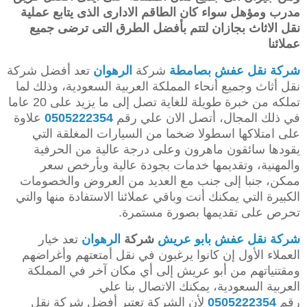
مدرب ومؤهل سواء كان الطاقم الادارى الذى يتابع عملية
نقل الاثاث بجازان لتتم بأفضل الطرق التى ترضى جميع
عملائنا
شركة نقل عفش بصامطة
شركة
الرهوان
تعد أفضل شركة
نقل أثاث وجميع أنحاء المملكة العربية السعودية، وذلك لما
تملكه من خبرة طويلة للغاية تصل إلى ما يزيد على 20 عاما
في ذلك المجال، أتصل الان علي رقم
0505222354
علاوة
على امتلاكها اسطولا ضخما من السيارات المغلقة التي
يقودها سائقون ماهرون وعلى درجة عالية من الحرفية
والمهنية، وتقديمها خدمات بجودة عالية وبأرخص سعر
ممكن، جنبا إلى جنب مع العديد من العروض والخصومات
الكبيرة التي يمكنك أنت وباقي عملائنا الاستفادة منها والتي
تحرص على تقديمها بصورة مستمرة.
شركة نقل عفش بابو عريش
شركة
الرهوان
تعد خيار
العملاء الأول إن كانوا يرغبون في نقل أمتعتهم وأغراضهم
ومقتنياتهم من أبو عريش إلى أي مكان آخر في المملكة
العربية السعودية، يمكنك الاتصال بنا علي
رقم
0505222354
لأن الشركة تعتبر أفضل شركة نقل