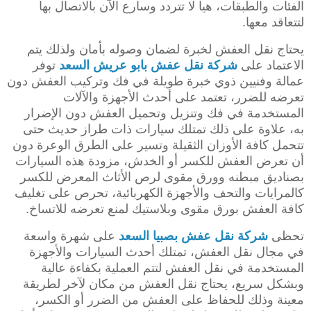
الفئات والطبقات، هيا لا تتردد وسارع الآن بالاتصال بها
لتتعاقد معها.
يحتاج نقل العفش لخبرة لضمان وصوله بأمان ولذلك يتم
الاعتماد على
شركة نقل عفش بابو عريش
السعد
توفر
عمالة وفنيين ذوي خبرة طويلة في فك وتركيب العفش دون
تعرضه للضرر، تعتمد على أحدث الأجهزة والآلات
المستخدمة في فك وتنزيل وتحميل العفش دون الإضرار
به، علاوة على ذلك تمتلك سيارات ذات طراز حديث حتى
تتحمل كافة الأوزان الثقيلة وتسير على الطرق الوعرة دون
أن تعرض العفش للكسر أو الخدش، مزودة هذه السيارات
بصناديق مبطنه وورق مقوى لرص الأثاث المعرض للكسر
كالمرايات والتحف والأجهزة الكهربائية، تحرص على تغليف
كافة العفش بورق مقوى وبلاستيك لمنع تعرضه للاتساخ.
تحظى
شركة نقل عفش بصبيا
السعد
على شهرة واسعة
في مجال نقل العفش، تمتلك أحدث السيارات والأجهزة
المستخدمة في نقل العفش لتتم العملية بكفاءة عالية
وبشكل سريع، يحتاج نقل العفش من مكان لآخر لطريقة
معينة وذلك للحفاظ على العفش من الضرر أو الكسر،