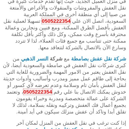
في منزل العميل الجديد، حيث إنها تقدم خدمات كثيرة في
نقل العفش والمفروشات والمنقولات والأغراض والأمتعة
من صبيا إلى أي منطقة أخرى في المملكة العربية
السعودية، اتصل الان علي
0505222354
تسهيلا لعملية نقل
العفش بأفضل الطرق الممكنة، ومع فنيين ونجارين وعمالة
محترفة بأسرع وقت ممكن، وكل ذلك وأكثر بأقل تكلفة
ممكنة حتى تتناسب مع جميع فئات العملاء، لذا لا تتردد
وسارع الآن بالاتصال بالشركة لتتعاقد معها.
شركة نقل عفش بصامطة
مع
شركة
النسر الذهبي
من
كبرى شركات نقل العفش في صامطة والسعودية أيضا، لأن
نقل العفش يعتبر من الامور المهمة والضرورية للغاية التي
بحاجة إلى طاقم عمل مميز ومدرب وأساليب وأدوات حديثة
لنقل العفش بأمان تام وسلامة وعدم تعرضه لأي كسور أو
خدوش يمكنك الاتصال بنا علي رقم
0505222354
، وتعتمد
الشركة على عمالة متخصصة ومدربة وخبراء يقومون
بجميع أعمال فك العفش وتركيبه ونقله بسلامة، لذلك لا
تقلق أبدا وتاكد أن عفش منزلك سيكون في أيد أمينة.
إذا كنت ترغب في نقل العفش من المنزل لمكان آخر