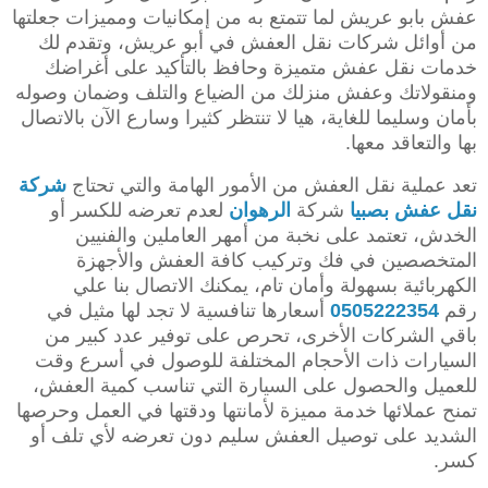
عفش بابو عريش لما تتمتع به من إمكانيات ومميزات جعلتها
من أوائل شركات نقل العفش في أبو عريش، وتقدم لك
خدمات نقل عفش متميزة وحافظ بالتأكيد على أغراضك
ومنقولاتك وعفش منزلك من الضياع والتلف وضمان وصوله
بأمان وسليما للغاية، هيا لا تنتظر كثيرا وسارع الآن بالاتصال
بها والتعاقد معها.
تعد عملية نقل العفش من الأمور الهامة والتي تحتاج
شركة
نقل عفش بصبيا
شركة
الرهوان
لعدم تعرضه للكسر أو
الخدش، تعتمد على نخبة من أمهر العاملين والفنيين
المتخصصين في فك وتركيب كافة العفش والأجهزة
الكهربائية بسهولة وأمان تام، يمكنك الاتصال بنا علي
رقم
0505222354
أسعارها تنافسية لا تجد لها مثيل في
باقي الشركات الأخرى، تحرص على توفير عدد كبير من
السيارات ذات الأحجام المختلفة للوصول في أسرع وقت
للعميل والحصول على السيارة التي تناسب كمية العفش،
تمنح عملائها خدمة مميزة لأمانتها ودقتها في العمل وحرصها
الشديد على توصيل العفش سليم دون تعرضه لأي تلف أو
كسر.