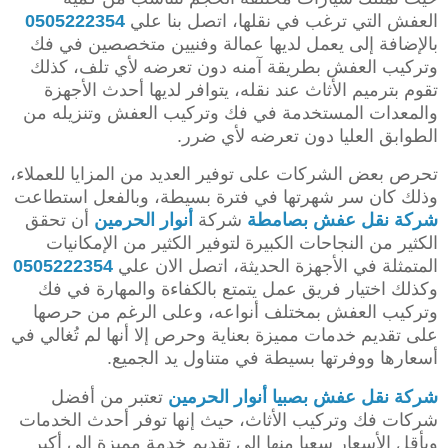
العفش التي ترغب في نقلها، اتصل بنا علي
0505222354
بالإضافة إلى يعمل لديها عمالة وفنيين متخصصين في فك
وتركيب العفش بطريقة آمنه دون تعرضه لأي تلف، كذلك
تقوم بترميم الأثاث عند نقله، يتوافر لديها أحدث الأجهزة
والمعدات المستخدمة في فك وتركيب العفش وتنزيله من
الطوابق العليا دون تعرضه لأي ضرر.
تحرص بعض الشركات على توفير العديد من المزايا للعملاء،
وذلك كان سر شهرتها في فترة بسيطة، وبالفعل استطاعت
شركة نقل عفش بصامطة
شركة
أنوار الحرمين
أن تحقق
الكثير من النجاحات الكبيرة لتوفير الكثير من الإمكانيات
المتمثلة في الأجهزة الحديثة، اتصل الان علي
0505222354
وكذلك اختيار فريق عمل يتمتع بالكفاءة والمهارة في فك
وتركيب العفش بمختلف أنواعه، وعلى الرغم من حرصها
على تقديم خدمات مميزة بعناية وحرص إلا أنها لم تُغالي في
أسعارها ووفرتها بسيطة في متناول يد الجميع.
شركة نقل عفش بصبيا
أنوار الحرمين
تعتبر من أفضل
شركات فك وتركيب الأثاث، حيث إنها توفر أحدث الخدمات
وبأقل الأسعار سعيا منها إلى تقديم خدمة مميزة إلى أكبر