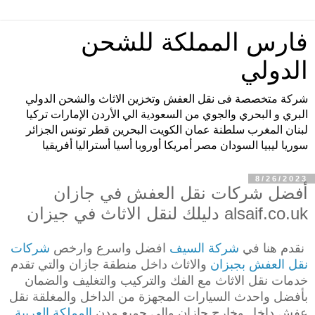
فارس المملكة للشحن
الدولي
شركة متخصصة فى نقل العفش وتخزين الاثاث والشحن الدولي
البري و البحري والجوي من السعودية الي الأردن الإمارات تركيا
لبنان المغرب سلطنة عمان الكويت البحرين قطر تونس الجزائر
سوريا ليبيا السودان مصر أمريكا أوروبا أسيا أستراليا أفريقيا
8/26/2023
أفضل شركات نقل العفش في جازان
alsaif.co.uk دليلك لنقل الاثاث في جيزان
نقدم هنا في
شركة السيف
افضل واسرع وارخص
شركات
نقل العفش بجبزان
والاثاث داخل منطقة جازان والتي تقدم
خدمات نقل الاثاث مع الفك والتركيب والتغليف والضمان
بأفضل واحدث السيارات المجهزة من الداخل والمغلقة نقل
عفش داخل وخارج جازان والي جميع مدن
المملكة العربية